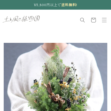
コンテ
¥5,800円以上で
送料無料!
ンツに
進む
カ
ー
ト