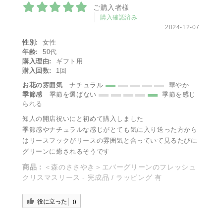
ご購入者様
購入確認済み
2024-12-07
性別:
女性
年齢:
50代
購入理由:
ギフト用
購入回数:
1回
お花の雰囲気
ナチュラル
華やか
季節感
季節を選ばない
季節を感じ
られる
知人の開店祝いにと初めて購入しました
季節感やナチュラルな感じがとても気に入り送った方から
はリースフックがリースの雰囲気と合っていて見るたびに
グリーンに癒されるそうです
商品：
＜森のささやき＞エバーグリーンのフレッシュ
クリスマスリース - 完成品 / ラッピング 有
役に立った
0