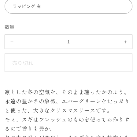
ラッピング 有
数量
＜
＜
森
森
の
の
売り切れ
さ
さ
さ
さ
や
や
き
き
凛とした冬の空気を、そのまま纏ったかのよう。
＞
＞
永遠の豊かさの象徴、エバーグリーンをたっぷり
エ
エ
と使った、大きなクリスマスリースです。
バ
バ
モミ、スギはフレッシュのものを使ってお作りす
ー
ー
グ
グ
るので香りも豊か。
リ
リ