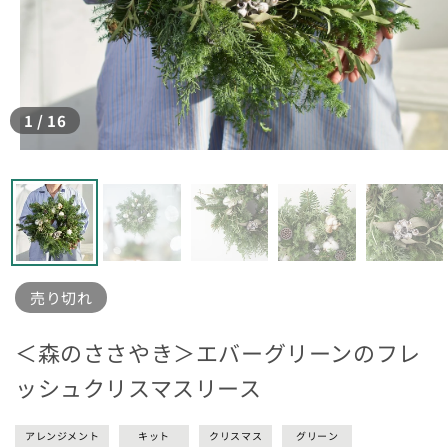
1
/
16
モ
ー
ダ
ル
で
メ
デ
ィ
売り切れ
ア
(1)
を
＜森のささやき＞エバーグリーンのフレ
開
く
ッシュクリスマスリース
アレンジメント
キット
クリスマス
グリーン