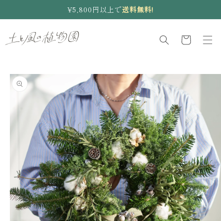
コンテ
ぜ
¥5,800円以上で
送料無料!
ンツに
進む
ひ
カ
ご
ー
一
ト
緒
に
商品情
報にス
キップ