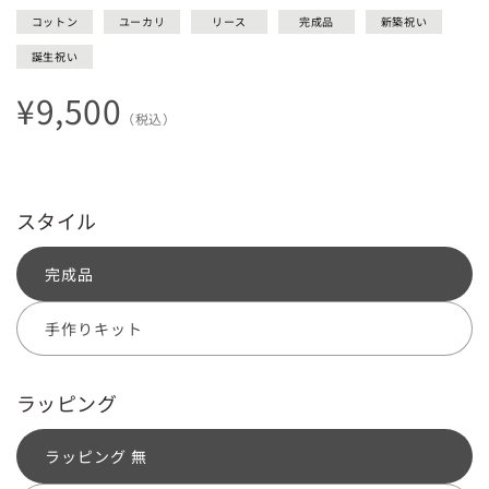
コットン
ユーカリ
リース
完成品
新築祝い
誕生祝い
通
¥9,500
（税込）
常
価
格
スタイル
完成品
手作りキット
ラッピング
ラッピング 無