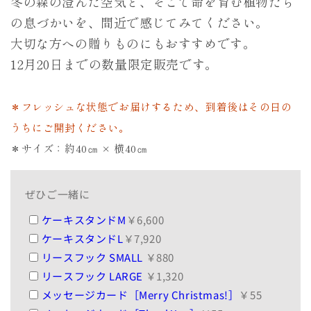
冬の森の澄んだ空気と、そこで命を育む植物たち
ー
ー
の息づかいを、間近で感じてみてください。
ン
ン
大切な方への贈りものにもおすすめです。
の
の
フ
フ
12月20日までの数量限定販売です。
レ
レ
ッ
ッ
＊フレッシュな状態でお届けするため、到着後はその日の
シ
シ
ュ
ュ
うちにご開封ください。
ク
ク
＊サイズ：約40㎝ × 横40㎝
リ
リ
ス
ス
マ
マ
ぜひご一緒に
ス
ス
ケーキスタンドM
￥6,600
リ
リ
ケーキスタンドL
￥7,920
ー
ー
リースフック SMALL
￥880
ス
ス
の
の
リースフック LARGE
￥1,320
数
数
メッセージカード［Merry Christmas!］
￥55
量
量