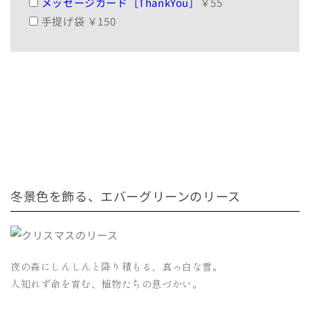
メッセージカード［ThankYou］
￥55
を
を
手提げ袋 ￥150
減
増
ら
や
す
す
冬景色を飾る、エバーグリーンのリース
夜の森にしんしんと降り積もる、真っ白な雪。
人知れず命を育む、植物たちの息づかい。