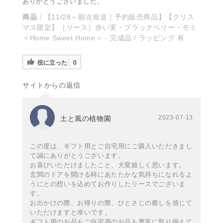
ありがとうございました。
商品：
【11/28～順次発送｜予約販売商品】【クリス
マス限定】［リース］赤い実・ブラックベリー・モミ
＜Home Sweet Home＞ - 完成品 / ラッピング 有
役に立った
0
サイトからの返信
2023-07-13
土と風の植物園
この度は、ギフト用とご自宅用にご購入いただきまし
て誠にありがとうございます。
お喜びいただけましたこと、大変嬉しく思います。
玄関のドアを開ける時にあたたかな気持ちになれるよ
うにとの想いを込めてお作りしたリースでございま
す。
お出かけの際、お帰りの際、ひとさじの癒しを感じて
いただけますと幸いです。
ギフト用のお品もご自宅用のお品も豊富に取り揃えて