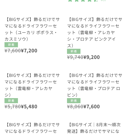
格
価
格
SALE
SALE
【BIGサイズ】飾るだけでサ
【BIGサイズ】飾るだけでサ
マになるドライフラワーセ
マになるドライフラワーセ
ット（ユーカリ ポポラス・
ット（雲竜柳・アレカヤ
カスミソウ）
シ・プロテア ピンクアイ
新着
ス）
通
¥7,600
セ
¥7,200
新着
常
ー
通
¥9,740
セ
¥9,200
価
ル
常
ー
格
価
価
ル
SALE
SALE
格
格
価
【BIGサイズ】飾るだけでサ
【BIGサイズ】飾るだけでサ
格
マになるドライフラワーセ
マになるドライフラワーセ
ット（雲竜柳・アレカヤ
ット（雲竜柳・プロテア ロ
シ）
ビン）
新着
新着
通
¥5,780
セ
¥5,480
通
¥8,060
セ
¥7,600
常
ー
常
ー
価
ル
価
ル
SALE
SALE
格
価
格
価
【BIGサイズ】飾るだけでサ
【BIGサイズ｜8月末〜順次
格
格
マになるドライフラワーセ
発送】飾るだけでサマにな