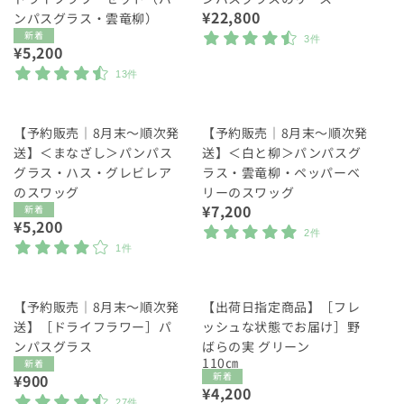
通
¥22,800
ンパスグラス・雲竜柳）
常
新着
3件
通
¥5,200
価
常
格
13件
価
格
【予約販売｜8月末〜順次発
【予約販売｜8月末〜順次発
送】＜まなざし＞パンパス
送】＜白と柳＞パンパスグ
グラス・ハス・グレビレア
ラス・雲竜柳・ペッパーベ
のスワッグ
リーのスワッグ
通
¥7,200
新着
通
¥5,200
常
2件
常
価
1件
価
格
格
【予約販売｜8月末〜順次発
【出荷日指定商品】［フレ
送】［ドライフラワー］パ
ッシュな状態でお届け］野
ンパスグラス
ばらの実 グリーン
110㎝
新着
新着
通
¥900
通
¥4,200
常
27件