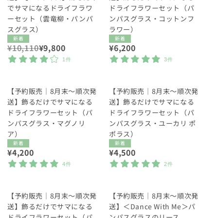
でサマになるドライフラワ
ドライフラワーセット（パ
ーセット（雲竜柳・パンパ
ンパスグラス・コットンフ
スグラス）
ラワー）
新着
新着
通
¥10,110
セ
¥9,800
通
¥6,200
常
ー
常
1件
3件
価
ル
価
格
価
格
格
【予約販売｜8月末〜順次発
【予約販売｜8月末〜順次発
送】飾るだけでサマになる
送】飾るだけでサマになる
ドライフラワーセット（パ
ドライフラワーセット（パ
ンパスグラス・マグノリ
ンパスグラス・ユーカリ ポ
ア）
ポラス）
新着
新着
通
¥4,200
通
¥4,500
常
常
4件
2件
価
価
格
格
【予約販売｜8月末〜順次発
【予約販売｜8月末〜順次発
送】飾るだけでサマになる
送】＜Dance With Me＞パ
ドライフラワーセット（パ
ンパスグラスのリース