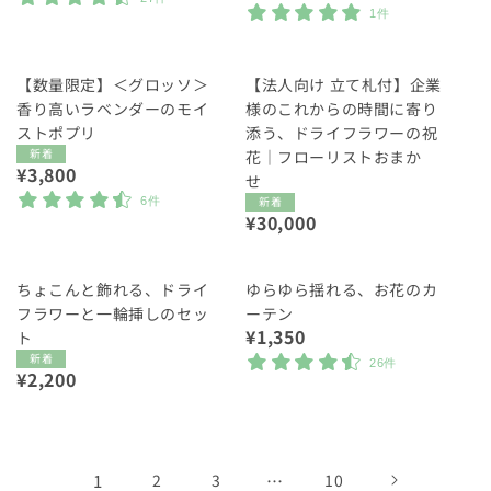
常
価
1件
価
格
格
【数量限定】＜グロッソ＞
【法人向け 立て札付】企業
香り高いラベンダーのモイ
様のこれからの時間に寄り
ストポプリ
添う、ドライフラワーの祝
新着
花｜フローリストおまか
通
¥3,800
せ
常
新着
6件
価
通
¥30,000
格
常
価
格
ちょこんと飾れる、ドライ
ゆらゆら揺れる、お花のカ
フラワーと一輪挿しのセッ
ーテン
通
¥1,350
ト
常
新着
26件
通
¥2,200
価
常
格
価
格
1
2
3
…
10