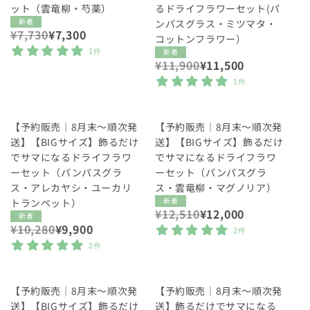
ット（雲竜柳・芍薬）
るドライフラワーセット(パ
新着
ンパスグラス・ミツマタ・
通
¥7,730
セ
¥7,300
コットンフラワー）
常
ー
新着
1件
価
ル
通
¥11,900
セ
¥11,500
格
価
常
ー
1件
格
価
ル
格
価
格
SALE
SALE
【予約販売｜8月末〜順次発
【予約販売｜8月末〜順次発
送】【BIGサイズ】飾るだけ
送】【BIGサイズ】飾るだけ
でサマになるドライフラワ
でサマになるドライフラワ
ーセット（パンパスグラ
ーセット（パンパスグラ
ス・アレカヤシ・ユーカリ
ス・雲竜柳・マグノリア）
新着
トランペット）
通
¥12,510
セ
¥12,000
新着
常
ー
通
¥10,280
セ
¥9,900
2件
価
ル
常
ー
2件
格
価
価
ル
格
格
価
格
SALE
【予約販売｜8月末〜順次発
【予約販売｜8月末〜順次発
送】【BIGサイズ】飾るだけ
送】飾るだけでサマになる