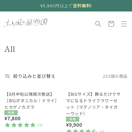
コンテ
¥5,800円以上で
送料無料!
ンツに
進む
カ
ー
ト
コ
All
レ
ク
シ
絞り込みと並び替え
233個の商品
ョ
【8月中旬以降順次発送】
【BIGサイズ】飾るだけでサ
ン
［BIGボタニカル｜ドライ］
マになるドライフラワーセ
:
ヒカゲノカズラ
ット（マグノリア・タイガ
新着
ーウッド）
通
¥7,800
新着
常
通
¥9,900
5件
価
常
3件