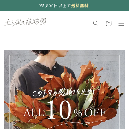
コンテ
¥5,800円以上で
送料無料!
ンツに
進む
カ
ー
ト